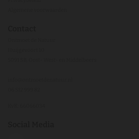
Privacybeleid
Algemene voorwaarden
Contact
Ontmoet de Natuur
Huijgevoort 10
5091 SB, Oost- West- en Middelbeers
info@ontmoetdenatuur.nl
06 512 999 82
KvK: 66066034
Social Media