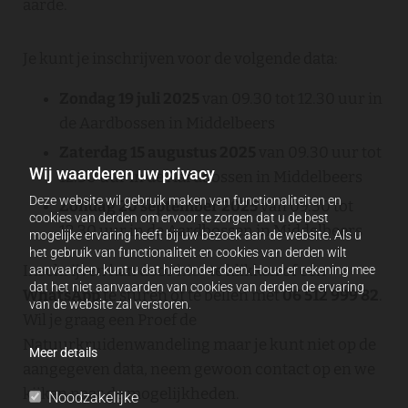
aarde.
Je kunt je inschrijven voor de volgende data:
Zondag 19 juli 2025
van 09.30 tot 12.30 uur in
de Aardbossen in Middelbeers
Zaterdag 15 augustus 2025
van 09.30 uur tot
Wij waarderen uw privacy
12.30 uur in de Aardbossen in Middelbeers
Deze website wil gebruik maken van functionaliteiten en
Zondag 20 september 2025
van 09.30 tot
cookies van derden om ervoor te zorgen dat u de best
12.30 uur in de Aardbossen in Middelbeers
mogelijke ervaring heeft bij uw bezoek aan de website. Als u
het gebruik van functionaliteit en cookies van derden wilt
Inschrijven kan door
hier
te klikken of een
aanvaarden, kunt u dat hieronder doen. Houd er rekening mee
dat het niet aanvaarden van cookies van derden de ervaring
WhatsApp
te sturen of te bellen met
06 512 999 82
.
van de website zal verstoren.
Wil je graag een Proef de
Natuurkruidenwandeling maar je kunt niet op de
Meer details
aangegeven data, neem gewoon contact op en we
kijken naar de mogelijkheden.
Noodzakelijke